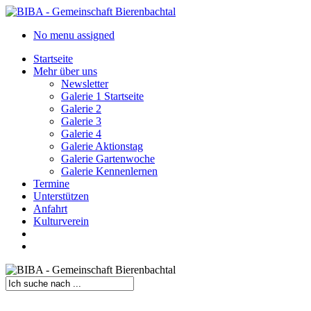
Skip
to
search
Menu
No menu assigned
main
content
Startseite
Mehr über uns
Newsletter
Galerie 1 Startseite
Galerie 2
Galerie 3
Galerie 4
Galerie Aktionstag
Galerie Gartenwoche
Galerie Kennenlernen
Termine
Unterstützen
Anfahrt
Kulturverein
search
Menu
Close
Search