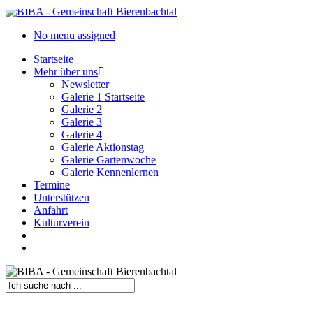
Skip
to
search
Menu
No menu assigned
main
content
Startseite
Mehr über uns
Newsletter
Galerie 1 Startseite
Galerie 2
Galerie 3
Galerie 4
Galerie Aktionstag
Galerie Gartenwoche
Galerie Kennenlernen
Termine
Unterstützen
Anfahrt
Kulturverein
search
Menu
Close
Search