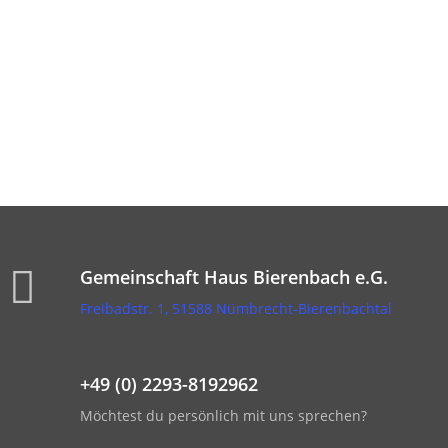
Du hast Lust, uns kennenzulernen und bei uns Gemeinschaft
auf Zeit zu erleben?
Dann freuen wir uns über deine zeitnahe Nachricht an
kennenlernen@gemeinschaft-bierenbachtal.org
Gemeinschaft Haus Bierenbach e.G.
Freibadstr. 1, 51588 Nümbrecht-Bierenbachtal
+49 (0) 2293-8192962
Möchtest du persönlich mit uns sprechen?