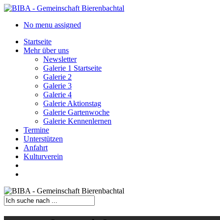
Skip
to
search
Menu
No menu assigned
main
content
Startseite
Mehr über uns
Newsletter
Galerie 1 Startseite
Galerie 2
Galerie 3
Galerie 4
Galerie Aktionstag
Galerie Gartenwoche
Galerie Kennenlernen
Termine
Unterstützen
Anfahrt
Kulturverein
search
Menu
Close
Search