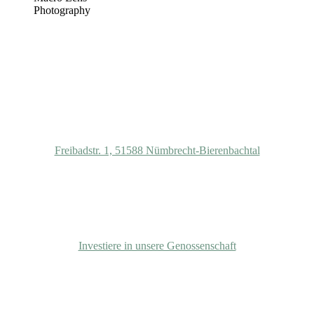
Photography
Gemeinschaft Haus Bierenbach e.G.
Freibadstr. 1, 51588 Nümbrecht-Bierenbachtal
Beitrittserklärung
Investiere in unsere Genossenschaft