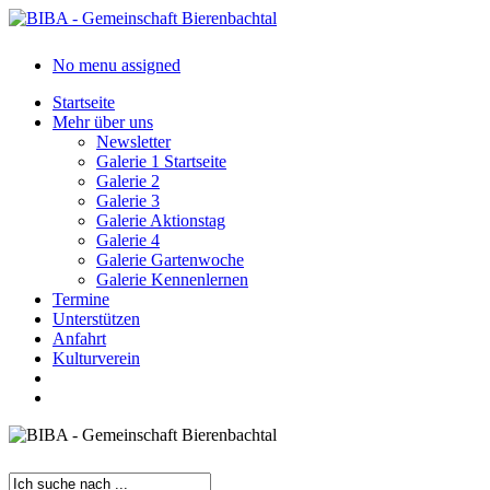
Skip
to
main
search
Menu
No menu assigned
content
Startseite
Mehr über uns
Newsletter
Galerie 1 Startseite
Galerie 2
Galerie 3
Galerie Aktionstag
Galerie 4
Galerie Gartenwoche
Galerie Kennenlernen
Termine
Unterstützen
Anfahrt
Kulturverein
search
Menu