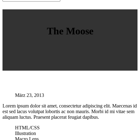
Close
Search
The Moose
März 23, 2013
Lorem ipsum dolor sit amet, consectetur adipiscing elit. Maecenas id
est sed lacus volutpat lobortis ac non mauris. Morbi id mi vitae sem
aliquam luctus. Praesent placerat feugiat dapibus.
HTML/CSS
Illustration
Macro Lens