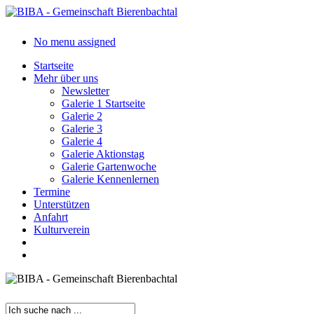
Skip
to
main
search
Menu
No menu assigned
content
Startseite
Mehr über uns
Newsletter
Galerie 1 Startseite
Galerie 2
Galerie 3
Galerie 4
Galerie Aktionstag
Galerie Gartenwoche
Galerie Kennenlernen
Termine
Unterstützen
Anfahrt
Kulturverein
search
Menu