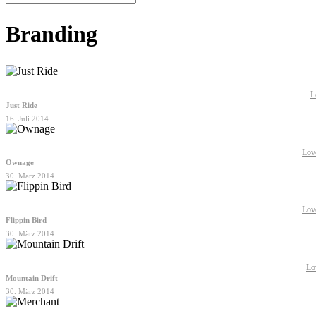
Close
Branding
Search
L
Just Ride
16. Juli 2014
Lov
Ownage
30. März 2014
Lov
Flippin Bird
30. März 2014
Lo
Mountain Drift
30. März 2014