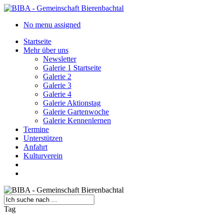
Skip
to
search
Menu
No menu assigned
main
content
Startseite
Mehr über uns
Newsletter
Galerie 1 Startseite
Galerie 2
Galerie 3
Galerie 4
Galerie Aktionstag
Galerie Gartenwoche
Galerie Kennenlernen
Termine
Unterstützen
Anfahrt
Kulturverein
search
Menu
Close
Tag
Search