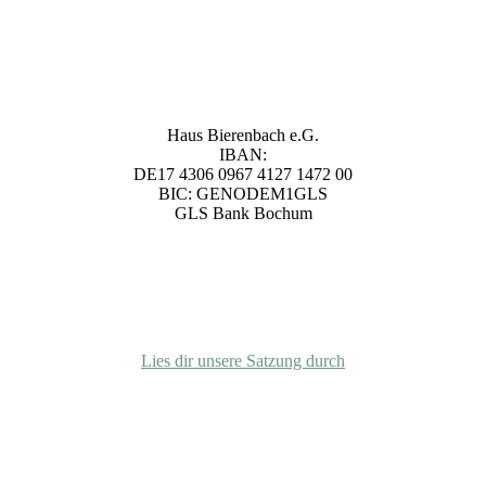
Unsere Bankverbindung
Haus Bierenbach e.G.
IBAN:
DE17 4306 0967 4127 1472 00
BIC: GENODEM1GLS
GLS Bank Bochum
Satzung
Lies dir unsere Satzung durch
info@gemeinschaft-bierenbachtal.org